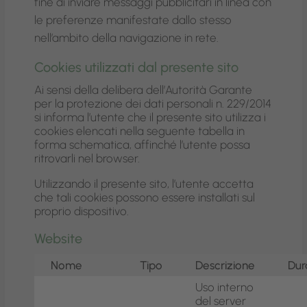
fine di inviare messaggi pubblicitari in linea con
le preferenze manifestate dallo stesso
nell’ambito della navigazione in rete.
Cookies utilizzati dal presente sito
Ai sensi della delibera dell’Autorità Garante
per la protezione dei dati personali n. 229/2014
si informa l’utente che il presente sito utilizza i
cookies elencati nella seguente tabella in
forma schematica, affinché l’utente possa
ritrovarli nel browser.
Utilizzando il presente sito, l’utente accetta
che tali cookies possono essere installati sul
proprio dispositivo.
Website
Nome
Tipo
Descrizione
Dur
Uso interno
del server