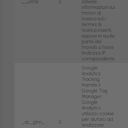
__utmz
3
salvare
informazioni sui
motori di
ricerca ed i
termini di
ricerca inseriti,
oppure in quale
parte del
mondo si trova
l’indirizzo IP
corrispondente.
Google
Analytics
Tracking
tramite il
Google Tag
Manager.
Google
Analytics
utilizza i cookie
per aiutarci ad
_dc_gtm_
3
analizzare