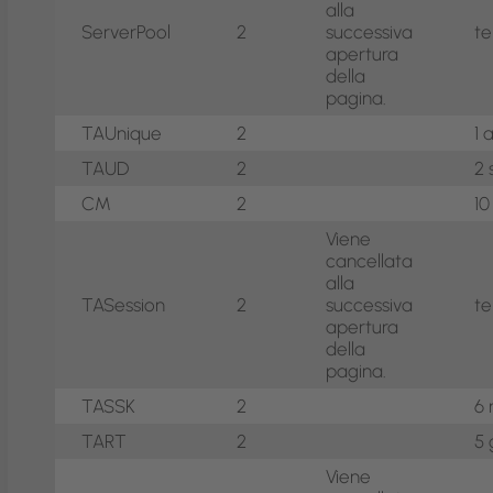
alla
ServerPool
2
successiva
t
apertura
della
pagina.
TAUnique
2
1 
TAUD
2
2 
CM
2
10
Viene
cancellata
alla
TASession
2
successiva
t
apertura
della
pagina.
TASSK
2
6 
TART
2
5 
Viene