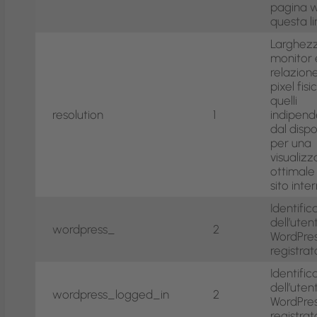
pagina w
questa l
Larghezz
monitor 
relazione
pixel fisic
quelli
resolution
1
indipend
dal dispo
per una
visualiz
ottimale
sito inte
Identifi
dell’uten
wordpress_
2
WordPre
registrat
Identifi
dell’uten
wordpress_logged_in
2
WordPre
registrat