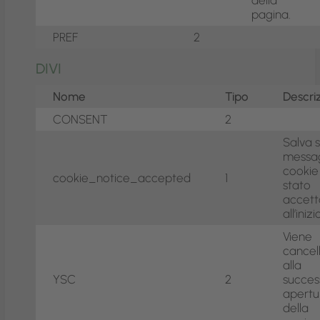
della
pagina.
PREF
2
DIVI
Nome
Tipo
Descri
CONSENT
2
Salva s
messa
cookie
cookie_notice_accepted
1
stato
accett
all’inizi
Viene
cancel
alla
YSC
2
succes
apertu
della