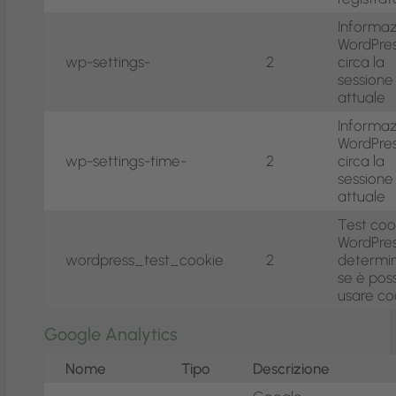
Informaz
WordPre
wp-settings-
2
circa la
sessione
attuale
Informaz
WordPre
wp-settings-time-
2
circa la
sessione
attuale
Test coo
WordPres
wordpress_test_cookie
2
determi
se è poss
usare co
Google Analytics
Nome
Tipo
Descrizione