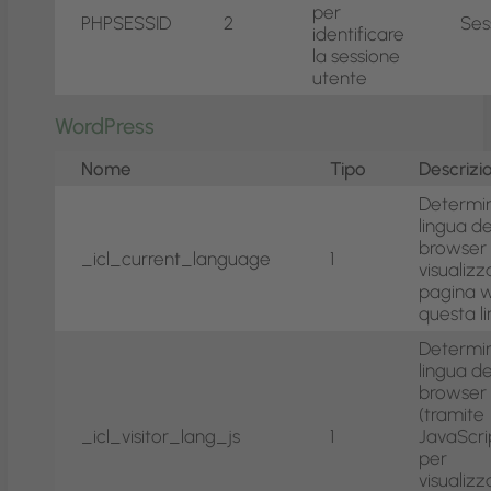
per
PHPSESSID
2
Ses
identificare
la sessione
utente
WordPress
Nome
Tipo
Descrizi
Determin
lingua de
browser
_icl_current_language
1
visualizz
pagina w
questa l
Determin
lingua de
browser
(tramite
_icl_visitor_lang_js
1
JavaScri
per
visualizz