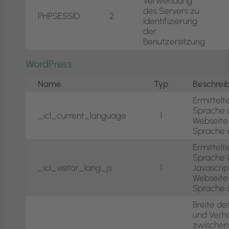
Verwendung
des Servers zu
PHPSESSID
2
Identifizierung
der
Benutzersitzung
WordPress
Name
Typ
Beschrei
Ermittelt
Sprache 
_icl_current_language
1
Webseite 
Sprache 
Ermittelt
Sprache 
_icl_visitor_lang_js
1
Javascrip
Webseite 
Sprache 
Breite de
und Verhä
zwischen