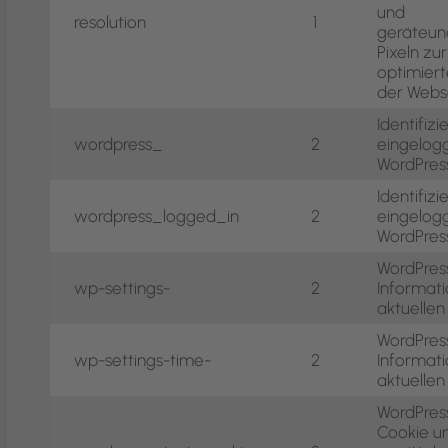
und
resolution
1
geräteun
Pixeln zur
optimier
der Webs
Identifiz
wordpress_
2
eingelog
WordPres
Identifiz
wordpress_logged_in
2
eingelog
WordPres
WordPres
wp-settings-
2
Informat
aktuellen
WordPres
wp-settings-time-
2
Informat
aktuellen
WordPres
Cookie u