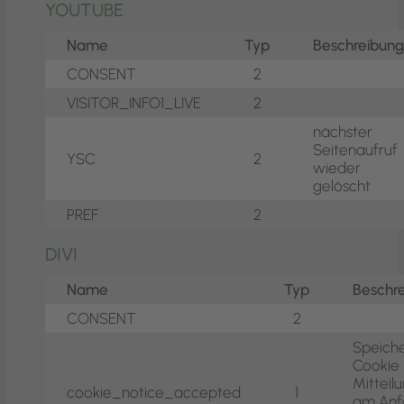
YOUTUBE
Name
Typ
Beschreibun
CONSENT
2
VISITOR_INFO1_LIVE
2
nächster
Seitenaufruf
YSC
2
wieder
gelöscht
PREF
2
DIVI
Name
Typ
Beschr
CONSENT
2
Speiche
Cookie
Mitteil
cookie_notice_accepted
1
am Anf