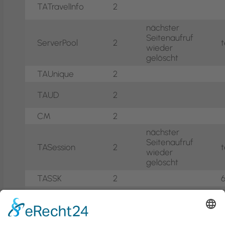
TATravelInfo
2
nächster
Seitenaufruf
ServerPool
2
wieder
gelöscht
TAUnique
2
TAUD
2
CM
2
nächster
Seitenaufruf
TASession
2
wieder
gelöscht
TASSK
2
TART
2
nächster
Seitenaufruf