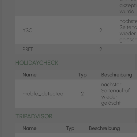
akzepti
wurde
nächst
Seitena
YSC
2
wieder
gelösch
PREF
2
HOLIDAYCHECK
Name
Typ
Beschreibung
nächster
Seitenaufruf
mobile_detected
2
wieder
gelöscht
TRIPADVISOR
Name
Typ
Beschreibung